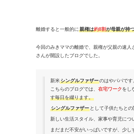
離婚すると一般的に
親権は
約8割
が母親が持
今回のみきママの離婚で、親権が父親の速人
さんが開設したブログでした。
新米
シングルファザー
のはやパパです
こちらのブログでは、
在宅ワーク
をし
す毎日を綴ります。
シングルファザー
として子供たちとの
新しい生活スタイル、家事や育児につ
まだまだ不安がいっぱいですが、少し