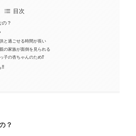
目次
なの？
？
供と過ごせる時間が長い
親の家族が面倒を見られる
っ子の杏ちゃんのため⁉
‼
の？