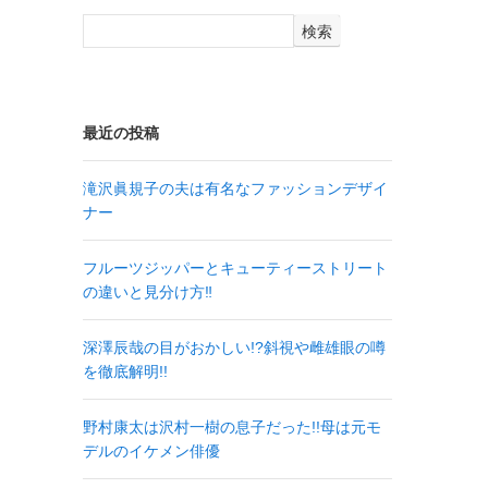
検索
最近の投稿
滝沢眞規子の夫は有名なファッションデザイ
ナー
フルーツジッパーとキューティーストリート
の違いと見分け方‼
深澤辰哉の目がおかしい!?斜視や雌雄眼の噂
を徹底解明!!
野村康太は沢村一樹の息子だった!!母は元モ
デルのイケメン俳優