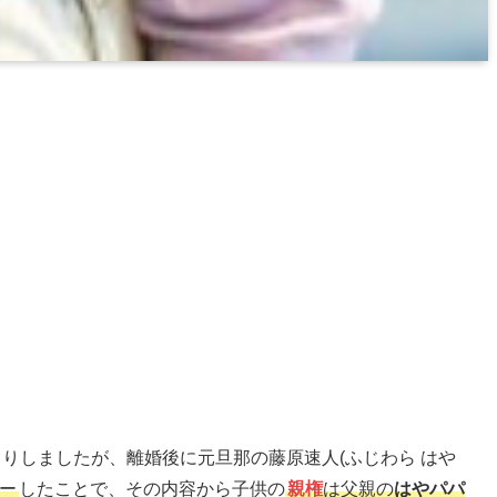
くりしましたが、離婚後に元旦那の藤原速人(ふじわら はや
ー
したことで、その内容から子供の
親権
は父親の
はやパパ