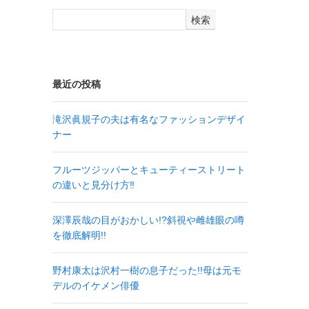
検索
最近の投稿
滝沢眞規子の夫は有名なファッションデザイ
ナー
フルーツジッパーとキューティーストリート
の違いと見分け方‼
深澤辰哉の目がおかしい!?斜視や雌雄眼の噂
を徹底解明!!
野村康太は沢村一樹の息子だった!!母は元モ
デルのイケメン俳優