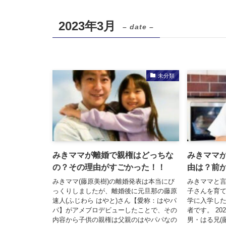
2023年3月
– date –
未分類
みきママが離婚で親権はどっちな
みきママ
の？その理由がすごかった！！
由は？前
みきママ(藤原美樹)の離婚発表は本当にび
みきママと
っくりしましたが、離婚後に元旦那の藤原
子さんを育て
速人(ふじわら はやと)さん【愛称：はやパ
学に入学し
パ】がアメブロデビューしたことで、その
者です。 2
内容から子供の親権は父親のはやパパなの
男・はる兄(