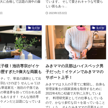
東大に合格して話題の渦中の藤
ています。 そして愛されキャラな可愛ら
しい面もあっ...
5日
2023年3月22日
未分類
未分類
王子様！池坊専宗がイケ
みきママの旦那はハイスペック男
学歴すぎた‼偉大な両親も
子だった！イケメンでみきママの
サポート上手！
イチ』で、華道の講師として出
宗(いけのぼう せんしゅう)さ
みきママは３人の子育てに奮闘し、自身も
る華道家元・池坊の子孫であ
管理栄養士の国家資格を取得するために
らの華道界を担って行かれる若
2022年4月に42歳で大学に入学していま
もあります！ そんな池坊専
す。 料理研究家としての仕事もしている
イケメンだと話題になっていま
ので、かなり多忙な日々を送っていること
.
でしょう。 そんなみきママの旦那さんは