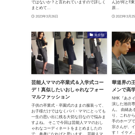
ではないか？と言われていますので詳しく
ん)が何と‼
まとめて...
原...
2023年3月26日
2023年3月2
未分類
芸能人ママの卒業式＆入学式コー
華道界の
デ！真似したいおしゃれなフォー
メンで高
マルファッション
NHK『あさ
演した池坊専
子供の卒業式・卒園式のままの服装って、
ん。 由緒あ
お子様だけではなくパパ・ママにとっても
り、これか
一生の思い出に残る大切な日なので悩みま
手のホープで
すよね。 そこで今回は芸能人ママのおし
宗さんが、
ゃれなコーディネートをまとめましたの
す！ イケメ..
で、参考になればと思います。 芸能人マ