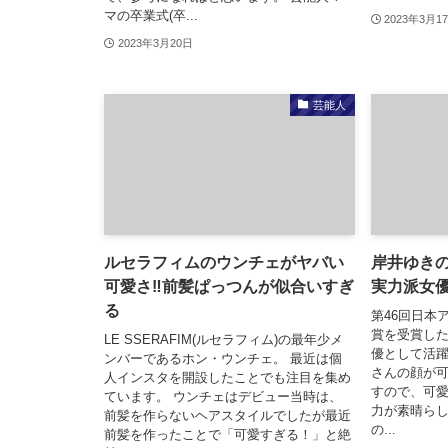
マの卒業式(卒...
2023年3月1
2023年3月20日
芸能人
ルセラフィムのウンチェがヤバい
岸井ゆき
可愛さ‼前髪ぱっつんが似合いすぎ
実力派女優
る
第46回日本
賞を受賞した
LE SSERAFIM(ルセラフィム)の最年少メ
優として活
ンバーであるホン・ウンチェ。 最近は個
さんの顔が
人インスタを開設したことでも注目を集め
すので、可愛
ています。 ウンチェはデビュー当時は、
力が素晴ら
前髪を作らないヘアスタイルでしたが最近
の...
前髪を作ったことで「可愛すぎる！」と絶