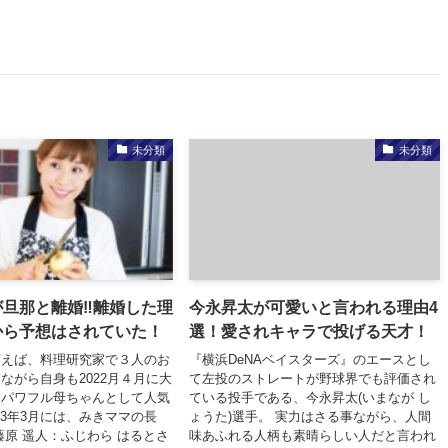
未分類
未分類
が旦那と離婚‼離婚した理
今永昇太が可愛いと言われる理由4
から予想はされていた！
選！愛されキャラで投げる天才！
言えば、料理研究家で３人のお
『横浜DeNAベイスターズ』のエースとし
ながら自身も2022月４月に大
て左投のストレートが野球界でも評価され
たパワフル母ちゃんとして人気
ている投手である、今永昇太(いまなが し
023年3月には、みきママの長
ょうた)選手。 実力はさる事ながら、人間
藤原 遥人：ふじわら はるとさ
味あふれる人柄も素晴らしい人だと言われ