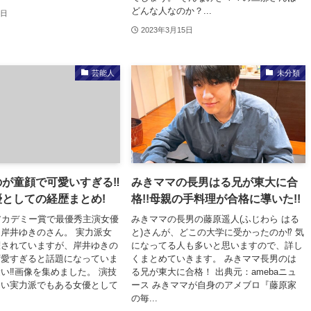
どんな人なのか？...
7日
2023年3月15日
芸能人
未分類
のが童顔で可愛いすぎる‼
みきママの長男はる兄が東大に合
としての経歴まとめ!
格!!母親の手料理が合格に導いた!!
アカデミー賞で最優秀主演女優
みきママの長男の藤原遥人(ふじわら はる
岸井ゆきのさん。 実力派女
と)さんが、どこの大学に受かったのか⁉ 気
躍されていますが、岸井ゆきの
になってる人も多いと思いますので、詳し
可愛すぎると話題になっていま
くまとめていきます。 みきママ長男のは
い‼画像を集めました。 演技
る兄が東大に合格！ 出典元：amebaニュ
しい実力派でもある女優として
ース みきママが自身のアメブロ『藤原家
の毎...