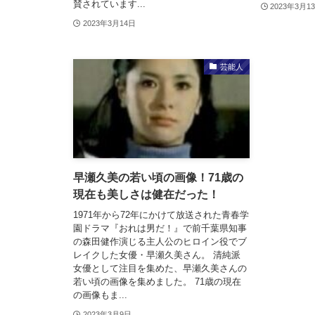
賛されています...
2023年3月1
2023年3月14日
芸能人
早瀬久美の若い頃の画像！71歳の
現在も美しさは健在だった！
1971年から72年にかけて放送された青春学
園ドラマ『おれは男だ！』で前千葉県知事
の森田健作演じる主人公のヒロイン役でブ
レイクした女優・早瀬久美さん。 清純派
女優として注目を集めた、早瀬久美さんの
若い頃の画像を集めました。 71歳の現在
の画像もま...
2023年3月9日