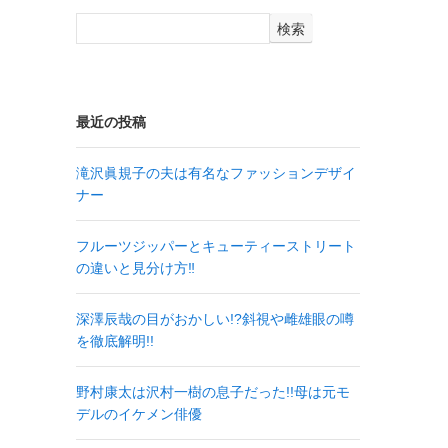
検索
最近の投稿
滝沢眞規子の夫は有名なファッションデザイ
ナー
フルーツジッパーとキューティーストリート
の違いと見分け方‼
深澤辰哉の目がおかしい!?斜視や雌雄眼の噂
を徹底解明!!
野村康太は沢村一樹の息子だった!!母は元モ
デルのイケメン俳優