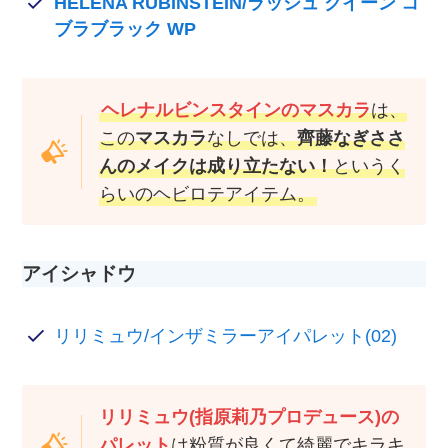
HELENA RUBINSTEIN/ラッシュ クイーン コ
ブラブラック WP
ヘレナルビンスタインのマスカラ
は、
この
マスカラ
なしでは、
齊藤なぎささ
んのメイクは成り立たない！
というく
らいのヘビロテアイテム。
アイシャドウ
リリミュウ/インザミラーアイパレット(02)
リリミュウ(指原莉乃プロデュース)の
パレット
は粉質が良くて綺麗でキラキ