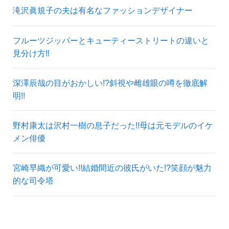
滝沢眞規子の夫は有名なファッションデザイナー
フルーツジッパーとキューティーストリートの違いと
見分け方‼
深澤辰哉の目がおかしい!?斜視や雌雄眼の噂を徹底解
明!!
野村康太は沢村一樹の息子だった!!母は元モデルのイケ
メン俳優
宮崎早織が可愛い!!結婚間近の彼氏がいた!?笑顔が魅力
的な司令塔