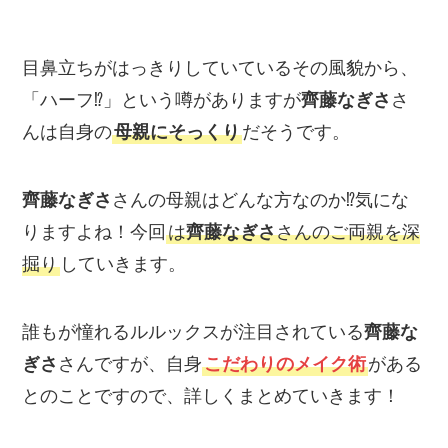
目鼻立ちがはっきりしていているその風貌から、
「ハーフ⁉」という噂がありますが
齊藤なぎさ
さ
んは自身の
母親にそっくり
だそうです。
齊藤なぎさ
さんの母親はどんな方なのか⁉気にな
りますよね！今回
は
齊藤なぎさ
さんのご両親を深
掘り
していきます。
誰もが憧れるルルックスが注目されている
齊藤な
ぎさ
さんですが、自身
こだわりのメイク術
がある
とのことですので、詳しくまとめていきます！