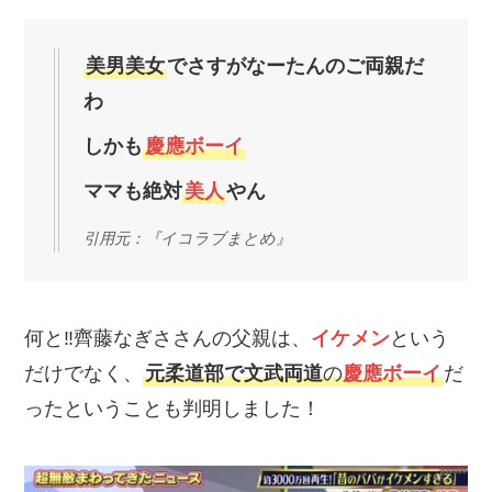
美男美女
でさすがなーたんのご両親だ
わ
しかも
慶應ボーイ
ママも絶対
美人
やん
引用元：『イコラブまとめ』
何と‼齊藤なぎささんの父親は、
イケメン
という
だけでなく、
元柔道部で文武両道
の
慶應ボーイ
だ
ったということも判明しました！