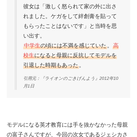
彼女は「激しく怒られて家の外に出さ
れました。ケガをして絆創膏を貼って
もらったことはないです」と当時を思
い出す。
中学生
の頃には不満を感じていた
。
高
校生
になると母親に反抗してモデルを
引退した時期もあった
。
引用元：『ライオンのごきげんよう』2012年10
月1日
モデルになる英才教育には手を抜かなかった母親
の富子さんですが、今回の次女であるジェシカさ