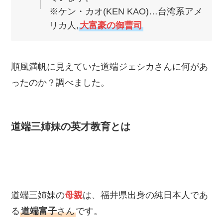
※ケン・カオ(KEN KAO)…台湾系アメ
リカ人,
大富豪の御曹司
順風満帆に見えていた道端ジェシカさんに何があ
ったのか？調べました。
道端三姉妹の英才教育とは
道端三姉妹の
母親
は、福井県出身の純日本人であ
る
道端富子
さん
です。