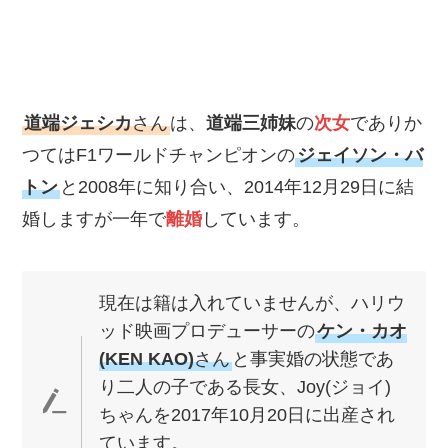
道端ジェシカ
さん
は、
道端三姉妹
の
次女
でありか
つてはF1ワールドチャンピオンの
ジェイソン・バ
トン
と2008年に知り合い、2014年12月29日に結
婚しますが一年で
離婚
しています。
現在は籍は入れていませんが、ハリウ
ッド映画プロデューサーの
ケン・カオ
(KEN KAO)
さん
と事実婚の状態であ
り二人の子である長女、Joy(ジョイ)
ちゃんを2017年10月20日に出産され
ています。