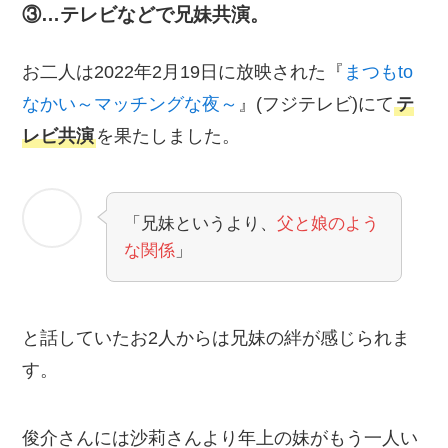
③…テレビなどで兄妹共演。
お二人は2022年2月19日に放映された『
まつもto
なかい～マッチングな夜～
』(フジテレビ)にて
テ
レビ共演
を果たしました。
「兄妹というより、
父と娘のよう
な関係
」
と話していたお2人からは兄妹の絆が感じられま
す。
俊介さんには沙莉さんより年上の妹がもう一人い