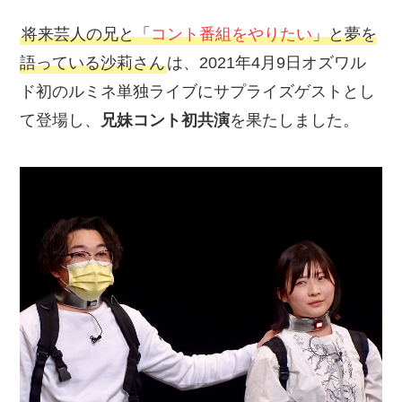
将来芸人の兄と「
コント番組をやりたい
」と夢を
語っている沙莉さん
は、2021年4月9日オズワル
ド初のルミネ単独ライブにサプライズゲストとし
て登場し、
兄妹コント初共演
を果たしました。