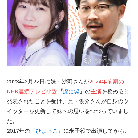
2023年2月22日に妹・沙莉さんが
2024年前期の
NHK連続テレビ小説
『
虎に翼
』
の
主演
を務めると
発表されたことを受け、兄・俊介さんが自身のツ
イッターを更新して妹への思いをつづっていまし
た。
2017年の『
ひよっこ
』に米子役で出演してから、