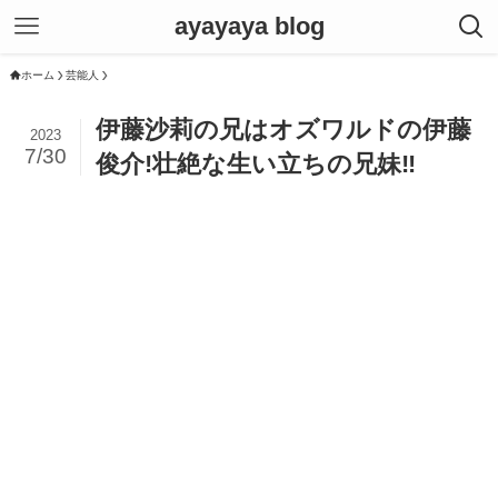
ayayaya blog
ホーム
芸能人
伊藤沙莉の兄はオズワルドの伊藤
2023
7/30
俊介!壮絶な生い立ちの兄妹‼