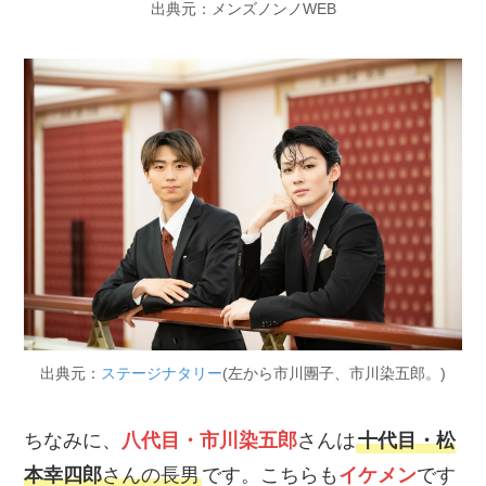
出典元：メンズノンノWEB
出典元：
ステージナタリー
(左から市川團子、市川染五郎。)
ちなみに、
八代目・市川染五郎
さんは
十代目・松
本幸四郎
さんの長男
です。こちらも
イケメン
です