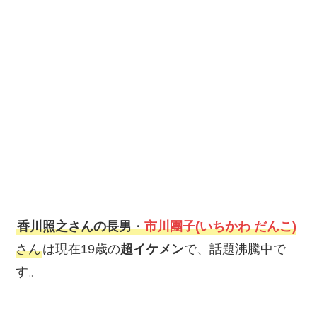
香川照之さんの長男
・
市川團子(いちかわ だんこ)
さん
は現在19歳の
超イケメン
で、話題沸騰中で
す。