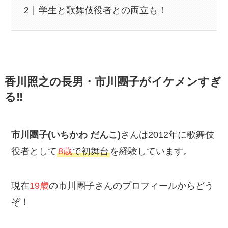
学生と歌舞伎役者との両立も！
香川照之の長男・市川團子がイケメンすぎ
る‼
市川團子(いちかわ だんこ)
さんは2012年に歌舞伎
役者として
8歳
で初舞台
を経験しています。
現在
19歳
の市川團子さんのプロフィールからどう
ぞ！