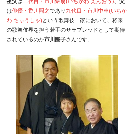
祖父
は
二代目・市川猿翁(いちかわ えんおう)
、
父
は
俳優・香川照之
であり
九代目・市川中車(いちか
わ ちゅうしゃ)
という歌舞伎一家において、将来
の歌舞伎界を担う若手のサラブレッドとして期待
されているのが
市川團子
さんです。